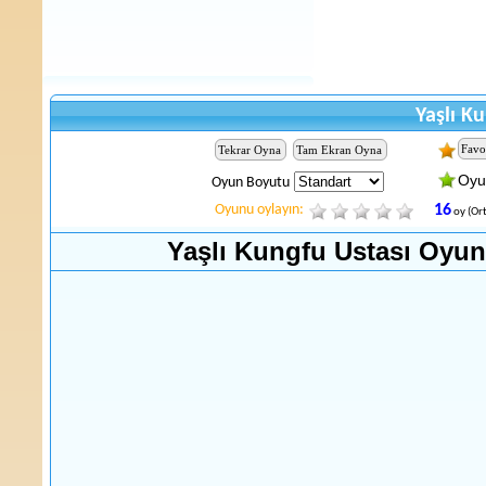
Yaşlı K
Favo
Tekrar Oyna
Tam Ekran Oyna
Oyu
Oyun Boyutu
Oyunu oylayın:
16
oy
(Or
Yaşlı Kungfu Ustası Oyu