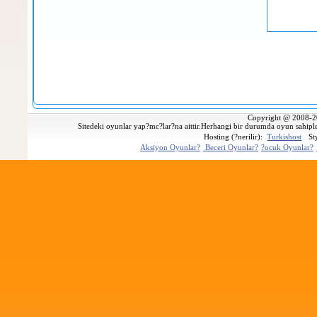
Copyright @ 2008-20
Sitedeki oyunlar yap?mc?lar?na aittir.Herhangi bir durumda oyun sahipler
Hosting (?nerilir):
Turkishost
St
Aksiyon Oyunlar?
Beceri Oyunlar?
?ocuk Oyunlar?